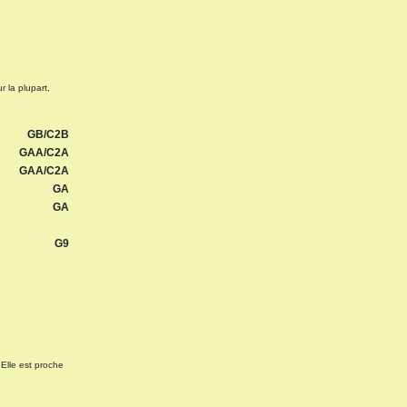
 la plupart,
GB/C2B
GAA/C2A
GAA/C2A
GA
GA
G9
 Elle est proche