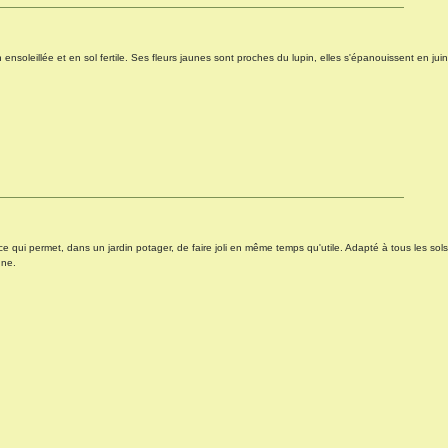
ensoleillée et en sol fertile. Ses fleurs jaunes sont proches du lupin, elles s'épanouissent en juin
e qui permet, dans un jardin potager, de faire joli en même temps qu'utile. Adapté à tous les sols
une.