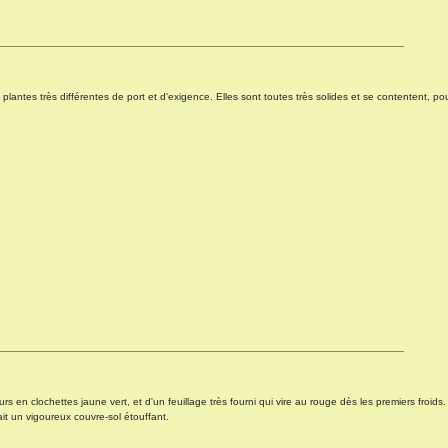
tes très différentes de port et d'exigence. Elles sont toutes très solides et se contentent, pour
rs en clochettes jaune vert, et d'un feuillage très fourni qui vire au rouge dès les premiers froids.
it un vigoureux couvre-sol étouffant.