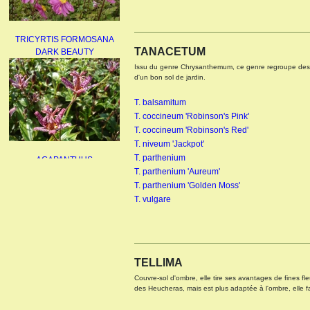
TRICYRTIS FORMOSANA
DARK BEAUTY
TANACETUM
Issu du genre Chrysanthemum, ce genre regroupe des plan
d'un bon sol de jardin.
T. balsamitum
T. coccineum 'Robinson's Pink'
T. coccineum 'Robinson's Red'
T. niveum 'Jackpot'
AGAPANTHUS
UMBELLATUS ALBUS
T. parthenium
T. parthenium 'Aureum'
T. parthenium 'Golden Moss'
T. vulgare
TELLIMA
PAEONIA LACTIFLORA
BOWL OF BEAUTY
Couvre-sol d'ombre, elle tire ses avantages de fines fleu
des Heucheras, mais est plus adaptée à l'ombre, elle fa