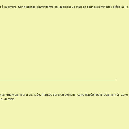
 à mi-ombre. Son feuillage graminiforme est quelconque mais sa fleur est lumineuse grâce aux é
yrtis, une vraie fleur d'orchidée. Plantée dans un sol riche, cette liliacée fleurit facilement à l'autom
 et durable.