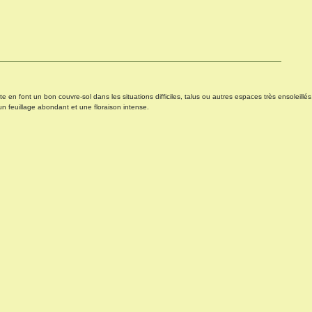
 en font un bon couvre-sol dans les situations difficiles, talus ou autres espaces très ensoleillés,
t un feuillage abondant et une floraison intense.