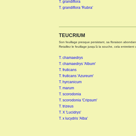
T. grandiflora
T. grandiflora 'Rubra'
KNIPHOFIA X ALCAZAR
TEUCRIUM
Son feuillage presque persistant, sa floraison abondante
Retaillez le feuillage jusqu'à la souche, cela entretien
T. chamaedrys
T. chamaedrys 'Album'
T. fruticans
T. fruticans 'Azureum'
T. hyrcanicum
T. marum
T. scorodonia
T. scorodonia 'Cripsum'
T. trizeus
KNIPHOFIA X ICE QUEEN
T. X 'Lucidrys'
T. x lucydris 'Alba'