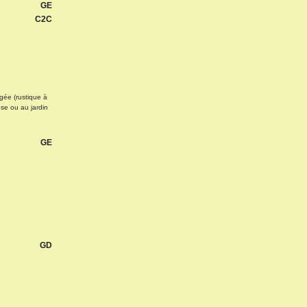
GE
C2C
égée (rustique à
use ou au jardin
GE
GD