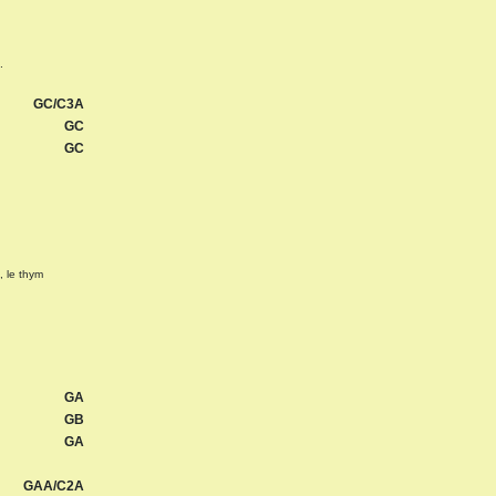
.
GC/C3A
GC
GC
, le thym
GA
GB
GA
GAA/C2A