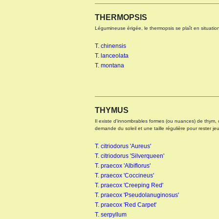
THERMOPSIS
Légumineuse érigée, le thermopsis se plaît en situation 
T. chinensis
T. lanceolata
T. montana
THYMUS
Il existe d'innombrables formes (ou nuances) de thym, c
demande du soleil et une taille régulière pour rester je
T. citriodorus 'Aureus'
T. citriodorus 'Silverqueen'
T. praecox 'Albiflorus'
T. praecox 'Coccineus'
T. praecox 'Creeping Red'
T. praecox 'Pseudolanuginosus'
T. praecox 'Red Carpet'
T. serpyllum