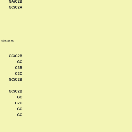
GA/C2B
GC/C2A
 très secs.
GC/C2B
GC
C3B
C2C
GC/C2B
GC/C2B
GC
C2C
GC
GC