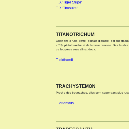
T. X 'Tiger Stripe'
T. X 'Timbuktu'
TITANOTRICHUM
Originaire d'Asie, cette "digitale d'ombre" est spectacul
-8°C), plutôt fraîche et de lumière tamisée. Ses feuille
de fougères sous climat doux.
T. oldhamii
TRACHYSTEMON
Proche des bourraches, elles sont cependant plus rusti
T. orientalis