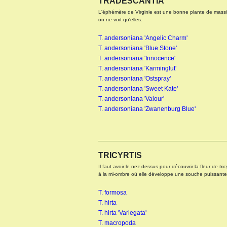
TRADESCANTIA
L'éphémère de Virginie est une bonne plante de massif
on ne voit qu'elles.
T. andersoniana 'Angelic Charm'
T. andersoniana 'Blue Stone'
T. andersoniana 'Innocence'
T. andersoniana 'Karminglut'
T. andersoniana 'Ostspray'
T. andersoniana 'Sweet Kate'
T. andersoniana 'Valour'
T. andersoniana 'Zwanenburg Blue'
TRICYRTIS
Il faut avoir le nez dessus pour découvrir la fleur de tric
à la mi-ombre où elle développe une souche puissante
T. formosa
T. hirta
T. hirta 'Variegata'
T. macropoda