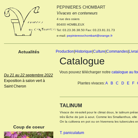
Le 04 et 05 octobre 2022
PEPINIERES CHOMBART
Portes ouvertes de la
Vivaces en conteneurs
pépinière : Visite des
cultures, découverte des
4 rue des osiers
nouveautés. Le rendez-vous
80400 HOMBLEUX
des passionnés Le mardi 04
Tel: 03.23.36.38.50 Fax: 03.23.81.31.73
octobre 2022. Le mercredi 05
e-mail:
pepinieresvchombart@orange.fr
octobre 2022.
Actualités
Production
|
Historique
|
Culture
|
Commandes
|
Livra
Catalogue
Du 21 au 22 septembre 2022
Vous pouvez télécharger notre
catalogue au f
Exposition à salon vert à
Saint Cheron
Plantes vivaces:
A
B
C
D
E
F
ANEMONE HUPEHENSIS
PRINZ HEINRICH
TALINUM
Vivace de mi-soleil pour le climat doux, le talinum prés
très lâche de juin à aout. Comme les Smallanthus, elle f
On la cultivera en pot ou on hivernera les tubercules
Coup de coeur
T. paniculatum