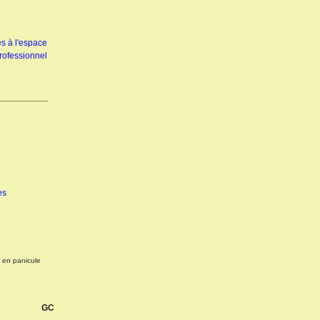
s à l'espace
rofessionnel
es
e en panicule
GC