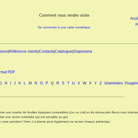
Comment nous rendre visite
Accè
p
Se connecter à une carte numérique
isons
|
Référence clients
|
Contacts
|
Catalogue
|
Diaporama
ormat PDF
G
H
I
J
K
L
M
N
O
P
Q
R
S
T
U
V
W
X
Y
Z
Graminées
Fougèr
ente une rosette de feuilles épaisses comestibles (cru ou cuit) et de minuscules fleurs rose intens
ait une racine tubérisée qui est sensible au gel.
 en cave pendant l hiver. La plante peut également se semer chaque printemps.