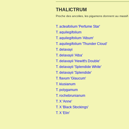
THALICTRUM
Proche des ancolies, les pigamons donnent au massif de
T. acteafolium 'Perfume Star'
T. aquilegifolium
T. aquilegifolium 'Album'
T. aquilegifolium 'Thunder Cloud'
KNIPHOFIA X WREXHAM
T. delavayi
BUTTERCUP
T. delavayii 'Alba'
T. delavayii 'Hewitt's Double'
T. delavayii 'Splendide White'
T. delavayii 'Splendide'
T. flavum 'Glaucum'
T. kiusianum
T. polygamum
T. rochebrunianum
T. X 'Anne'
T. X 'Black Stockings'
T. X 'Elin'