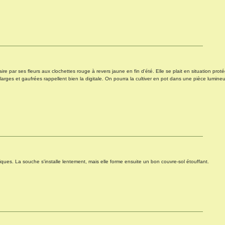
aire par ses fleurs aux clochettes rouge à revers jaune en fin d'été. Elle se plait en situation prot
s larges et gaufrées rappellent bien la digitale. On pourra la cultiver en pot dans une pièce lumine
ques. La souche s'installe lentement, mais elle forme ensuite un bon couvre-sol étouffant.