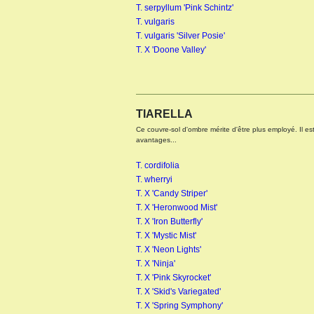
T. serpyllum 'Pink Schintz'
T. vulgaris
T. vulgaris 'Silver Posie'
T. X 'Doone Valley'
TIARELLA
Ce couvre-sol d'ombre mérite d'être plus employé. Il es
avantages...
T. cordifolia
T. wherryi
T. X 'Candy Striper'
T. X 'Heronwood Mist'
T. X 'Iron Butterfly'
T. X 'Mystic Mist'
T. X 'Neon Lights'
T. X 'Ninja'
T. X 'Pink Skyrocket'
T. X 'Skid's Variegated'
T. X 'Spring Symphony'